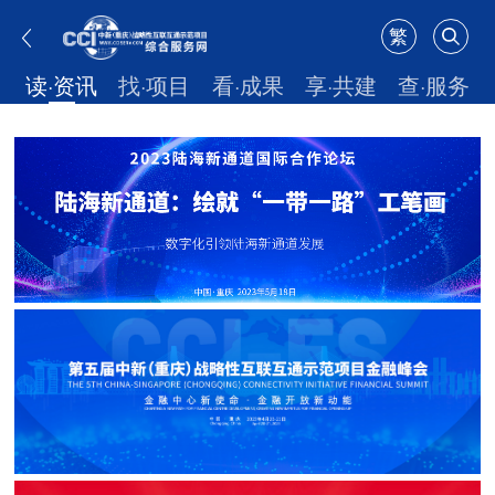
繁
读·资讯
找·项目
看·成果
享·共建
查·服务