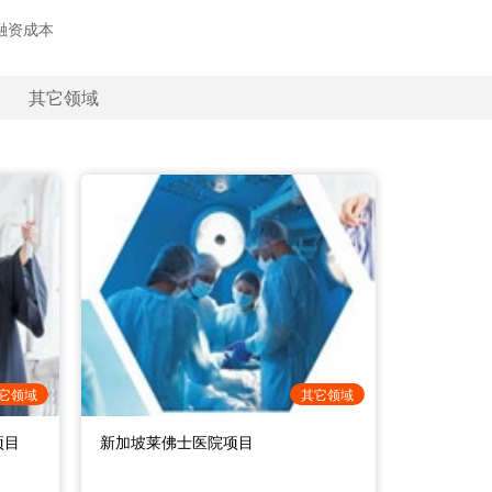
融资成本
其它领域
引资项
学园项
石刻文创园物流园项目
仙桃国际大数据谷项目
石宝寨——三峡橘海农文旅项目
航空休闲食品产业园项目
保税区医疗器械产业园项目
菜园坝滨江城项目
中新合作金融服务业产业园招商项目
约 30 亿元人
营收 230 亿元
9973.8 万元
26000 万元
约 400 亿元人民币
约 20 亿元
流航空
息通信
化旅游
业食品
疗健康
合开发
其他
物流航空
信息通信
文化旅游
农业食品
医疗健康
综合开发
其他
综合
理 李
8
促进
庆公
联系单位：大足石刻文创园，联系
联系方式：仙桃数据谷产业发展部 秦
联系人：刘明文，联系电话：
联系方式：秀山工业园区管委会副主
联系方式：江津综保区商业运营公司
联系方式：重庆渝中区住房城市建委
联系方式：重庆凯德古渝雄关置业有
话：
人：段勇，联系电话：023-
秋 13368054605，马语岑
13594828000。
任郑仁俊， 13512302505
副总经理 李可 17783888816
左培丁 18883258658
限公司 贺宇 13399895591；重庆渝
它领域
其它领域
展集团重
43628555。
13677618562
中国有资产经营管理有限公司 向海涛
丹凌
15023695080
项目
新加坡莱佛士医院项目