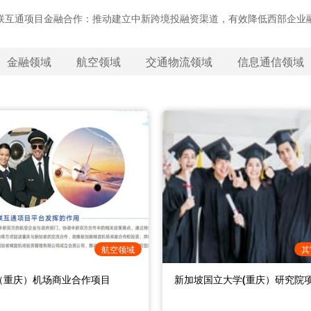
联互通项目金融合作：推动建立中新跨境投融资渠道，有效降低西部企业
金融领域
航空领域
交通物流领域
信息通信领域
港国家物流枢纽项目
港湾数字产业（电竞）小镇项目
山民宿聚落项目
材精深加工项目
湖康养中心项目
国际新城保税经济区综合开发项
来福士招商项目
巴南区重庆公路物流基地招商
三峡大数据产业园项目
圣灯山康养农旅产业项目
长寿区三科农商城项目
水土新城大地（国际）生命科
棕树湖片区项目
重庆复星国际中心租售项目
目
目
元
 亿元
 万元
元
 万元
0 亿元
预计5000万-3亿元
约 50 亿元
100~150 亿元人民币
25 亿元
约 20 亿元
超过 100 亿元
物流航空
信息通信
文化旅游
农业食品
医疗健康
综合开发
其他
物
信
文
农
医
综
式：张人予 15223377616
式：杨金川，13896287412
方式：重庆北泉温泉开发有限公
方式：石柱土家族自治县投资促
：罗均其 18996032961
方式：重庆两路寸滩保税港区管
方式：重庆凯德古渝雄关置业有
联系人：彭源园， 电话：
联系方式：万州区大数据发展局
联系人：李女士，联系电话：
联系方式：重庆三科农商城总经
联系方式：官恩同 1380834367
联系方式：璧山高新区工业发展
联系方式：复地产业发展集团重
资运营部副部长 华晓琦
蒋珺 023-73398888
业发展三部招商主管杨冈 023-
贺宇 13399895591
18580192099
科傅科长 023-58366399
18983899190
名泽 13320220084
中心科技招商科科长 张祖豪 电
司：资产管理部总监冯亚军
航空领域
其
3243455
67007592 13452999991
13627654333
17783708977 ；复地产业发
庆公司：资产管理部高级经理魏
（重庆）机场商业合作项目
新加坡国立大学(重庆）研究院
18623585526