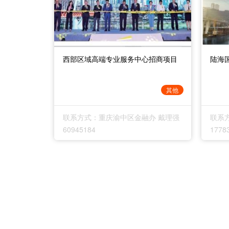
西部区域高端专业服务中心招商项目
陆海
其他
联系方式：重庆渝中区金融办 戴理强
联系
60945184
1778