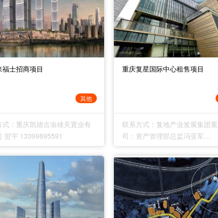
来福士招商项目
重庆复星国际中心租售项目
其他
方式：重庆凯德古渝雄关置业有
联系方式：复地产业发展集团重
贺宇 13399895591
司：资产管理部总监冯亚军
17783708977 ；复地产业发
庆公司：资产管理部高级经理魏
18623585526