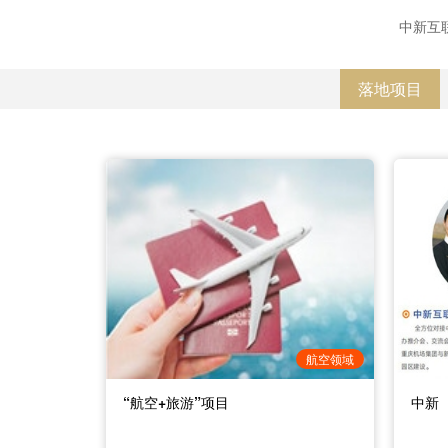
中新互
落地项目
新加坡物流产业园项目
中新国际数据通道国际路演发布与产
北碚区重庆国际文化旅游度假区国际
成熟蜜生产和蜂蜜产品加工项目
云雨康养度假区建设项目
东湖片区综合开发项目
重庆区块链数字经济产业园招商项目
果园
三峡
缙云
中药
青山
寸滩
重庆
业转化中心合作运营项目
IP 主题乐园项目
目
可进行股权合作
1000万元人民币
300亿元人民币
150000 万元
100 亿元
约1亿
88.3
5000
约7亿
4500
约10
物流航空
信息通信
文化旅游
农业食品
医疗健康
综合开发
其他
联系方式：沙坪坝区招商中心商贸物
联系方式：重庆市渝中区大石化新区
联系方式：重庆海峡两岸农业发展有
联系方式：畜牧兽医科 尹华山 023-
联系方式：向泽龙：17316769777。
联系方式：弋松林（重庆市荣昌区新
联系方式：重庆市渝中区大石化新区
联系方
联系方
联系
联系
联系人
联系
联系
流组余芳，联系电话：
建设管理委员会 王舒妮 023-
限公司 产业促进部 王渝婉
59227471 规划与乡村产业发展科 胡
区建设管委会），电话：
建设管理委员会 龙浩 17725109123
司投
进中心 
委会产
限公司 
航空领域
18983152122。
63625780
13752889151 阳 午 17783456786
琴 023-59227616
17783031195
1512
“航空+旅游”项目
中新