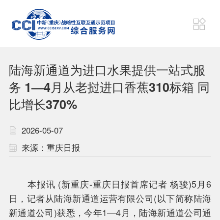
项目动态
狮城速递
陆海新通道为进口水果提供一站式服
财经要闻
东盟资讯
务 1—4月从老挝进口香蕉310标箱 同
比增长370%
战略
机制
2026-05-07
来源：重庆日报
通道
平台
本报讯 (新重庆-重庆日报首席记者 杨骏)5月6
计划
联盟
日，记者从陆海新通道运营有限公司(以下简称陆海
新通道公司)获悉，今年1—4月，陆海新通道公司通
项目
成果