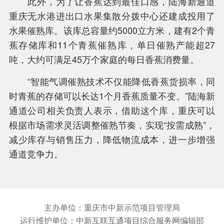
此外，为了让香蕉达到最佳口感，陆海新通道
重庆无水港进出口水果集散分拨中心还建成投用了
水果催熟库。该库总容量约5000立方米，建有2个青
蕉存储库和11个青蕉催熟库，单日催熟产能超27
吨，大约可满足45万个家庭的每日香蕉消费量。
“智能气调催熟技术不仅能降低香蕉货损率，同
时青蕉的存储可以长达1个月香蕉质量不变。”陆海新
通道公司相关负责人表示，借助这个库，重庆可以
根据市场需求灵活调整催熟节奏，实现“按需成熟”，
减少库存与销售压力，降低物流成本，进一步增强
通道竞争力。
主办单位：重庆市中新示范项目管理局
运行维护单位：中新互联互通项目综合服务网编辑部
关于我们
联系方式