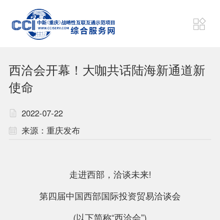
项目动态
狮城速递
西洽会开幕！大咖共话陆海新通道新
财经要闻
东盟资讯
使命
2022-07-22
战略
机制
来源：重庆发布
通道
平台
走进西部，洽谈未来!
计划
联盟
第四届中国西部国际投资贸易洽谈会
项目
成果
(以下简称“西洽会”)