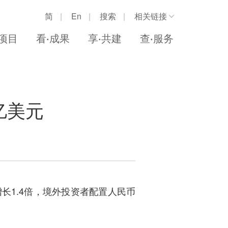
简
En
搜索
相关链接
中华人民共和国商务部
·项目
看·成果
享·共建
查·服务
新加坡贸工部
新加坡企业发展局
重庆市政府
亿美元
新加坡中华总商会
长1.4倍，境外投资者配置人民币